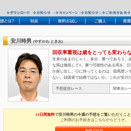
安川時男
(やすかわ ときお)
回収率重視は歳をとっても変わら
生来のあまのじゃく。多分、勝つであろう、
な馬は徹底して○。勝つ可能性のある馬を、
か探し出し、◎に持ってくるのは、競馬歴ン
ない。頑固者で結構ではないか。これが安川
予想提供レース
関東全レ
14日間無料
で安川時男の今週の予想をご覧いただくこと
ご利用のお手続きはこちらからどうぞ。