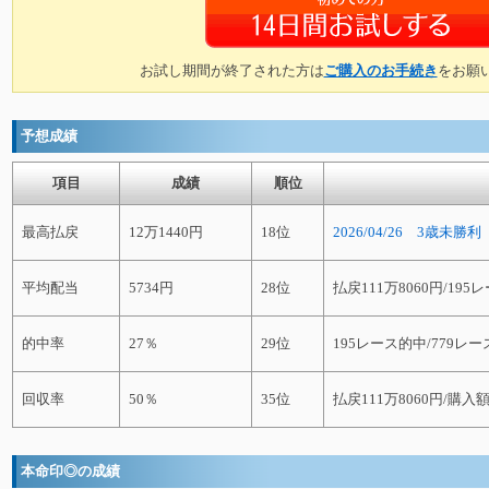
お試し期間が終了された方は
ご購入のお手続き
をお願
予想成績
項目
成績
順位
最高払戻
12万1440円
18位
2026/04/26 3歳未勝
平均配当
5734円
28位
払戻111万8060円/19
的中率
27％
29位
195レース的中/779レー
回収率
50％
35位
払戻111万8060円/購入額
本命印◎の成績