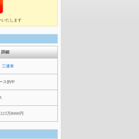
いいたします
詳細
利 三連単
5レース的中
ス
223万8000円