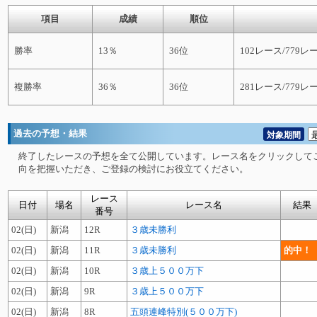
項目
成績
順位
勝率
13％
36位
102レース/779レ
複勝率
36％
36位
281レース/779レ
過去の予想・結果
対象期間
終了したレースの予想を全て公開しています。レース名をクリックして
向を把握いただき、ご登録の検討にお役立てください。
レース
日付
場名
レース名
結果
番号
02(日)
新潟
12R
３歳未勝利
02(日)
新潟
11R
３歳未勝利
的中！
02(日)
新潟
10R
３歳上５００万下
02(日)
新潟
9R
３歳上５００万下
02(日)
新潟
8R
五頭連峰特別(５００万下)