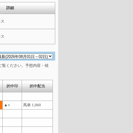
詳細
ース
ース
ご覧ください。予想内容・傾
的中印
的中配当
▲○
馬単 1,060