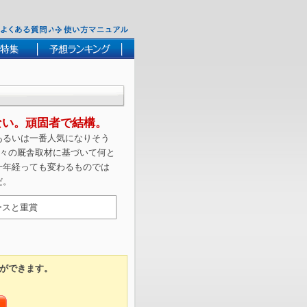
ない。頑固者で結構。
あるいは一番人気になりそう
日々の厩舎取材に基づいて何と
十年経っても変わるものでは
だ。
ースと重賞
ができます。