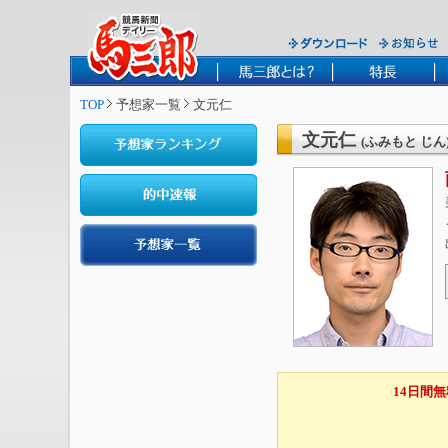
TOP
予想家一覧
文元仁
文元仁
(ふみもと じん
14日間無