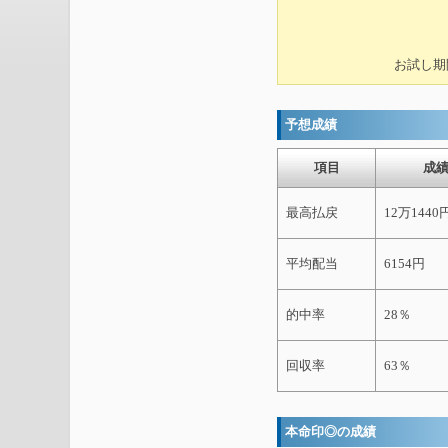
お試し期
予想成績
項目
成
最高払戻
12万1440
平均配当
6154円
的中率
28％
回収率
63％
本命印◎の成績